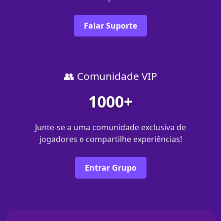
Falar Suporte
👥 Comunidade VIP
1000+
Junte-se a uma comunidade exclusiva de
jogadores e compartilhe experiências!
Entrar Grupo