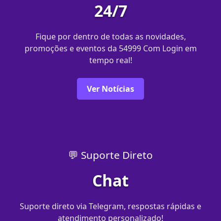
24/7
Fique por dentro de todas as novidades,
promoções e eventos da 54999 Com Login em
tempo real!
Ver Notícias
💬 Suporte Direto
Chat
Suporte direto via Telegram, respostas rápidas e
atendimento personalizado!