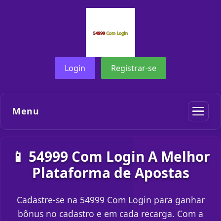
Login
Registrar-se
Menu
📱 54999 Com Login A Melhor
Plataforma de Apostas
Cadastre-se na 54999 Com Login para ganhar
bônus no cadastro e em cada recarga. Com a