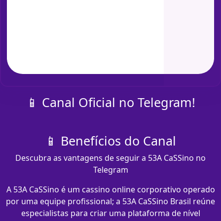
📱 Canal Oficial no Telegram!
📱 Benefícios do Canal
Descubra as vantagens de seguir a 53A CaSSino no
Telegram
A 53A CaSSino é um cassino online corporativo operado
por uma equipe profissional; a 53A CaSSino Brasil reúne
especialistas para criar uma plataforma de nível