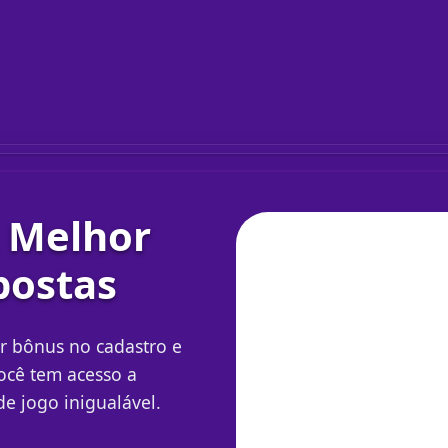
A Melhor
postas
r bônus no cadastro e
ocê tem acesso a
e jogo inigualável.