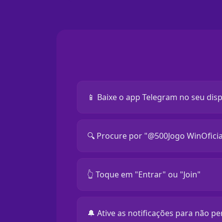
📱 Baixe o app Telegram no seu disp
🔍 Procure por "@500Jogo WinOficia
👆 Toque em "Entrar" ou "Join"
🔔 Ative as notificações para não p