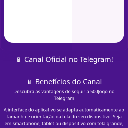
📱 Canal Oficial no Telegram!
📱 Benefícios do Canal
Descubra as vantagens de seguir a 500Jogo no
Telegram
A interface do aplicativo se adapta automaticamente ao
tamanho e orientação da tela do seu dispositivo. Seja
em smartphone, tablet ou dispositivo com tela grande,