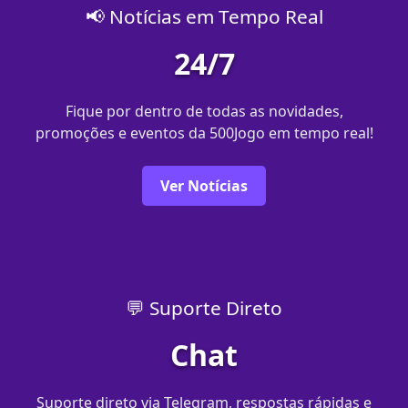
📢 Notícias em Tempo Real
24/7
Fique por dentro de todas as novidades,
promoções e eventos da 500Jogo em tempo real!
Ver Notícias
💬 Suporte Direto
Chat
Suporte direto via Telegram, respostas rápidas e