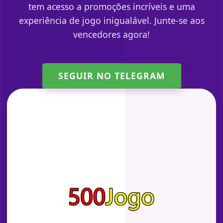
tem acesso a promoções incríveis e uma
experiência de jogo inigualável. Junte-se aos
vencedores agora!
SEGUIR NO TELEGRAM