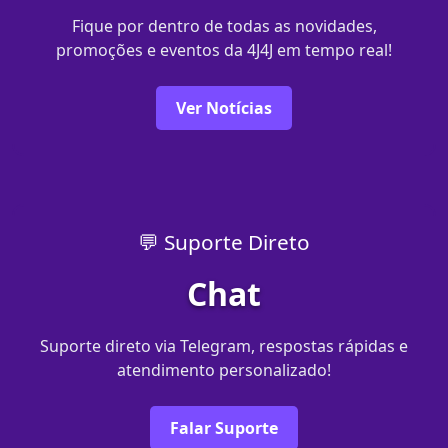
Fique por dentro de todas as novidades,
promoções e eventos da 4J4J em tempo real!
Ver Notícias
💬 Suporte Direto
Chat
Suporte direto via Telegram, respostas rápidas e
atendimento personalizado!
Falar Suporte