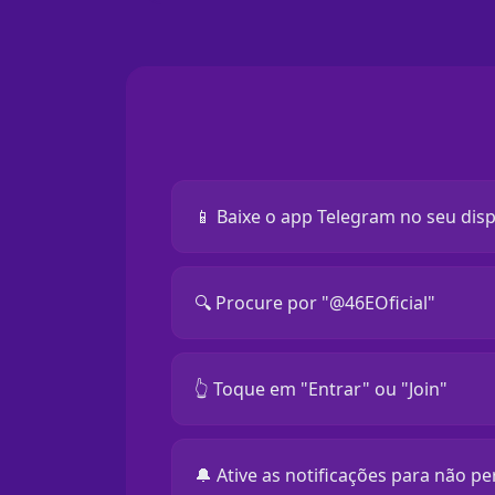
📱 Baixe o app Telegram no seu disp
🔍 Procure por "@46EOficial"
👆 Toque em "Entrar" ou "Join"
🔔 Ative as notificações para não p