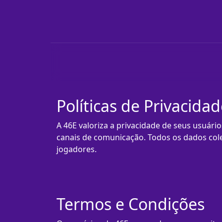
Políticas de Privacida
A 46E valoriza a privacidade de seus usuár
canais de comunicação. Todos os dados cole
jogadores.
Termos e Condições