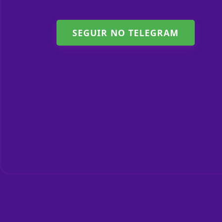
SEGUIR NO TELEGRAM