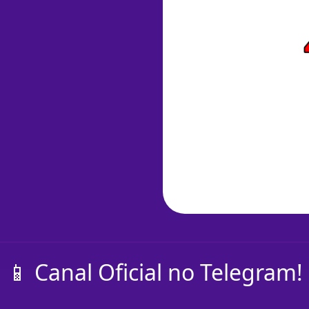
📱 Canal Oficial no Telegram!