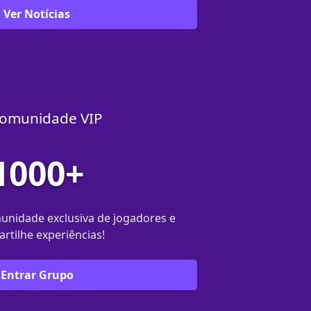
Ver Notícias
Comunidade VIP
1000+
unidade exclusiva de jogadores e
rtilhe experiências!
Entrar Grupo