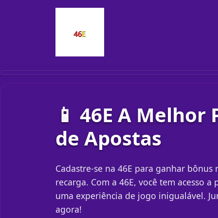
📱 46E A Melhor 
de Apostas
Cadastre-se na 46E para ganhar bônus 
recarga. Com a 46E, você tem acesso a 
uma experiência de jogo inigualável. J
agora!