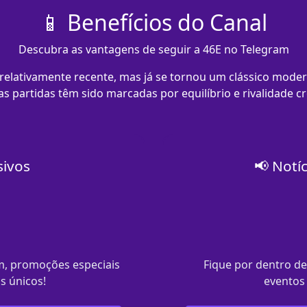
📱 Benefícios do Canal
Descubra as vantagens de seguir a 46E no Telegram
 é relativamente recente, mas já se tornou um clássico mo
 as partidas têm sido marcadas por equilíbrio e rivalidade c
sivos
📢 Notí
m, promoções especiais
Fique por dentro d
s únicos!
eventos