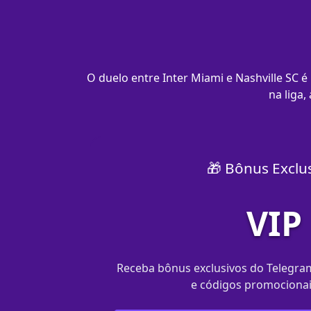
O duelo entre Inter Miami e Nashville SC
na liga,
🎁 Bônus Exclu
VIP
Receba bônus exclusivos do Telegra
e códigos promocionai