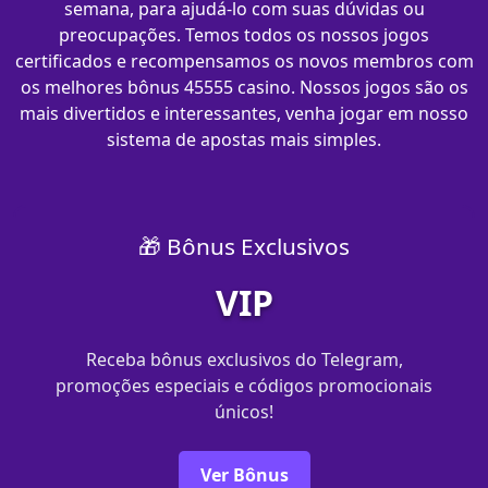
semana, para ajudá-lo com suas dúvidas ou
preocupações. Temos todos os nossos jogos
certificados e recompensamos os novos membros com
os melhores bônus 45555 casino. Nossos jogos são os
mais divertidos e interessantes, venha jogar em nosso
sistema de apostas mais simples.
🎁 Bônus Exclusivos
VIP
Receba bônus exclusivos do Telegram,
promoções especiais e códigos promocionais
únicos!
Ver Bônus