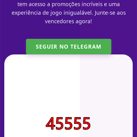
tem acesso a promoções incríveis e uma
experiência de jogo inigualável. Junte-se aos
vencedores agora!
SEGUIR NO TELEGRAM