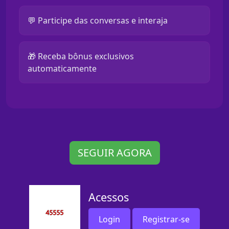
💬 Participe das conversas e interaja
🎁 Receba bônus exclusivos
automaticamente
SEGUIR AGORA
Acessos
Login
Registrar-se