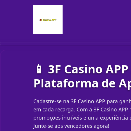
📱 3F Casino APP
Plataforma de A
Cadastre-se na 3F Casino APP para gan
em cada recarga. Com a 3F Casino APP, 
promoções incríveis e uma experiência d
Junte-se aos vencedores agora!