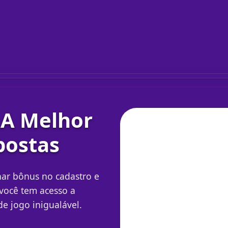
 A Melhor
postas
har bônus no cadastro e
você tem acesso a
e jogo inigualável.