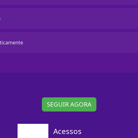
a
aticamente
SEGUIR AGORA
Acessos