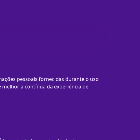
rmações pessoais fornecidas durante o uso
e melhoria contínua da experiência de