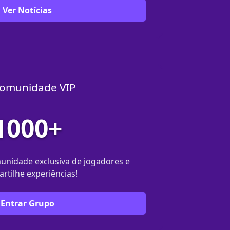
Ver Notícias
Comunidade VIP
1000+
unidade exclusiva de jogadores e
rtilhe experiências!
Entrar Grupo