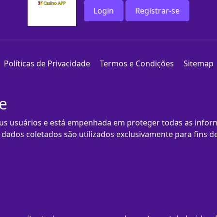
Login
Registrar-se
Políticas de Privacidade
Termos e Condições
Sitemap
de
seus usuários e está empenhada em proteger todas as info
dados coletados são utilizados exclusivamente para fins d