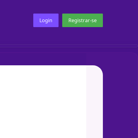
Login
Registrar-se