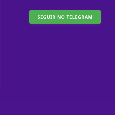
SEGUIR NO TELEGRAM