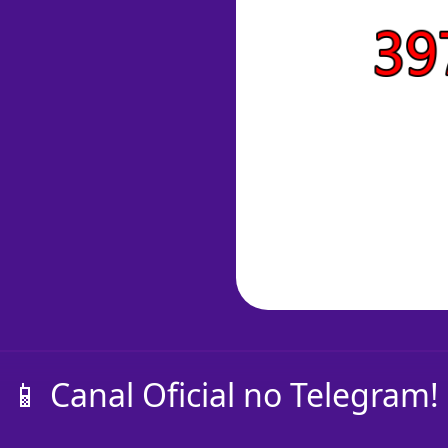
📱 Canal Oficial no Telegram!