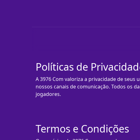
Políticas de Privacida
A 3976 Com valoriza a privacidade de seus
nossos canais de comunicação. Todos os dad
jogadores.
Termos e Condições