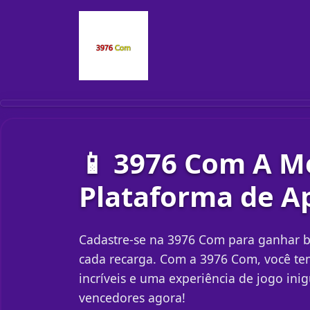
📱 3976 Com A M
Plataforma de A
Cadastre-se na 3976 Com para ganhar 
cada recarga. Com a 3976 Com, você t
incríveis e uma experiência de jogo inig
vencedores agora!