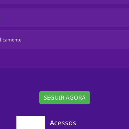
a
aticamente
SEGUIR AGORA
Acessos