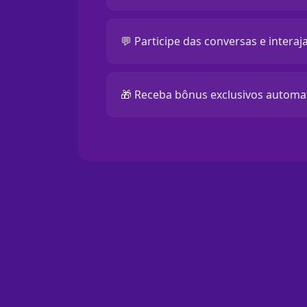
💬 Participe das conversas e interaj
🎁 Receba bônus exclusivos autom