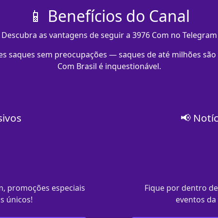
📱 Benefícios do Canal
Descubra as vantagens de seguir a 3976 Com no Telegram
des saques sem preocupações — saques de até milhões são 
Com Brasil é inquestionável.
sivos
📢 Notí
m, promoções especiais
Fique por dentro d
s únicos!
eventos da