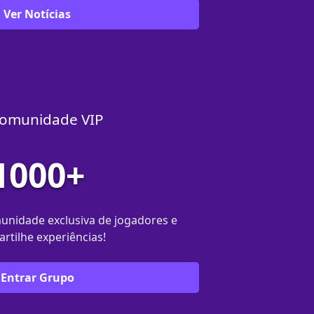
Ver Notícias
Comunidade VIP
1000+
unidade exclusiva de jogadores e
rtilhe experiências!
Entrar Grupo