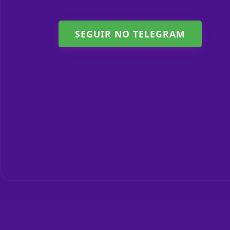
SEGUIR NO TELEGRAM