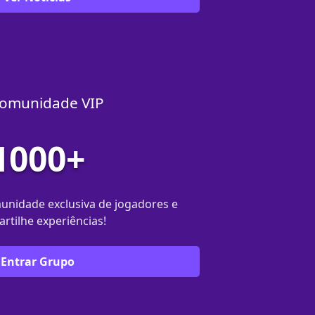
Comunidade VIP
1000+
unidade exclusiva de jogadores e
rtilhe experiências!
Entrar Grupo