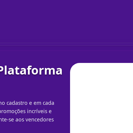
 Plataforma
no cadastro e em cada
promoções incríveis e
unte-se aos vencedores