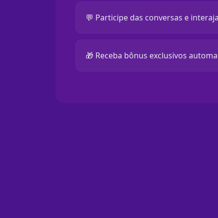
💬 Participe das conversas e interaj
🎁 Receba bônus exclusivos autom