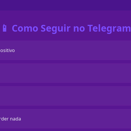
📱 Como Seguir no Telegram
ositivo
erder nada