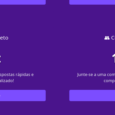
reto
👥 
t
espostas rápidas e
Junte-se a uma com
lizado!
compa
e