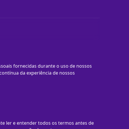
ssoais fornecidas durante o uso de nossos
 contínua da experiência de nossos
te ler e entender todos os termos antes de