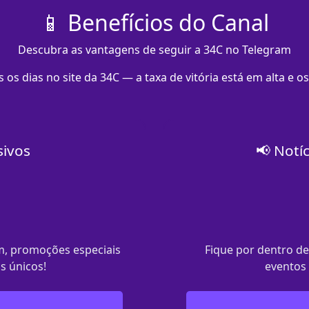
📱 Benefícios do Canal
Descubra as vantagens de seguir a 34C no Telegram
os dias no site da 34C — a taxa de vitória está em alta e 
sivos
📢 Notí
m, promoções especiais
Fique por dentro d
s únicos!
eventos