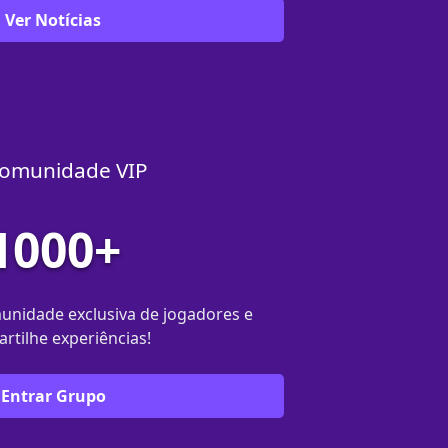
Ver Notícias
Comunidade VIP
1000+
unidade exclusiva de jogadores e
rtilhe experiências!
Entrar Grupo