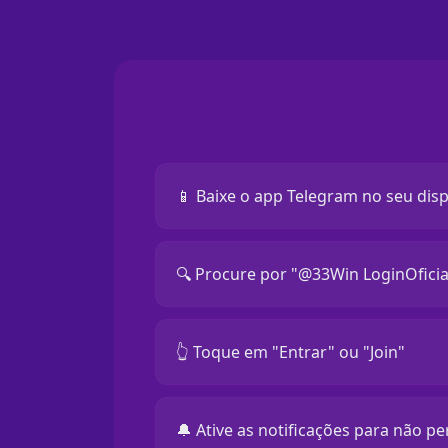
📱 Baixe o app Telegram no seu disp
🔍 Procure por "@33Win LoginOficia
👆 Toque em "Entrar" ou "Join"
🔔 Ative as notificações para não p