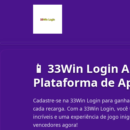
📱 33Win Login 
Plataforma de A
Cadastre-se na 33Win Login para ganha
cada recarga. Com a 33Win Login, você
incríveis e uma experiência de jogo inig
vencedores agora!