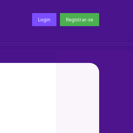
Login
Registrar-se