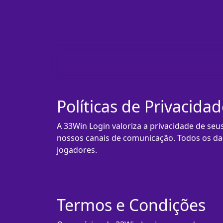
Políticas de Privacida
A 33Win Login valoriza a privacidade de se
nossos canais de comunicação. Todos os dad
jogadores.
Termos e Condições