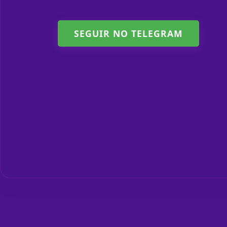
SEGUIR NO TELEGRAM