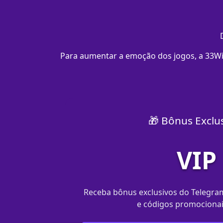
Para aumentar a emoção dos jogos, a 33Win
🎁 Bônus Exclu
VIP
Receba bônus exclusivos do Telegra
e códigos promocionai