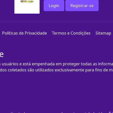
Login
Registrar-se
Políticas de Privacidade
Termos e Condições
Sitemap
de
us usuários e está empenhada em proteger todas as inform
os coletados são utilizados exclusivamente para fins de m