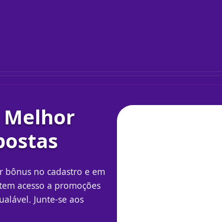
A Melhor
postas
r bônus no cadastro e em
 tem acesso a promoções
ualável. Junte-se aos