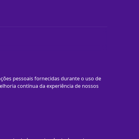
ações pessoais fornecidas durante o uso de
elhoria contínua da experiência de nossos