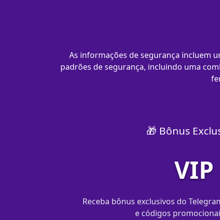
As informações de segurança incluem um
padrões de segurança, incluindo uma comb
fe
🎁 Bônus Exclu
VIP
Receba bônus exclusivos do Telegra
e códigos promocionai