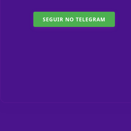
SEGUIR NO TELEGRAM