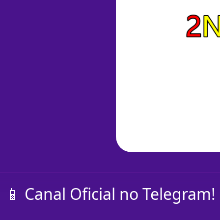
📱 Canal Oficial no Telegram!