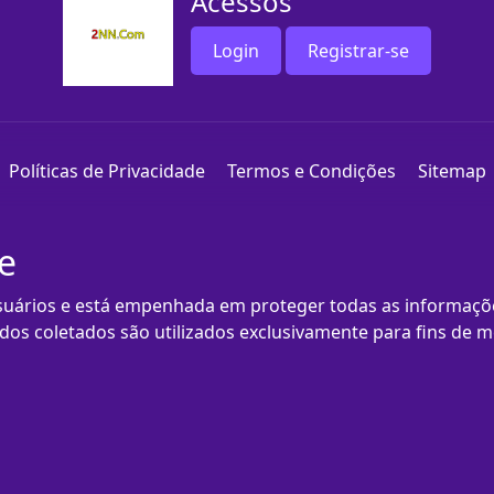
Acessos
Login
Registrar-se
Políticas de Privacidade
Termos e Condições
Sitemap
de
usuários e está empenhada em proteger todas as informaçõ
os coletados são utilizados exclusivamente para fins de m