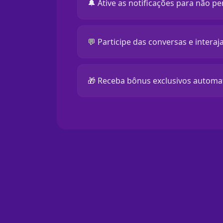
🔔 Ative as notificações para não p
💬 Participe das conversas e interaj
🎁 Receba bônus exclusivos autom