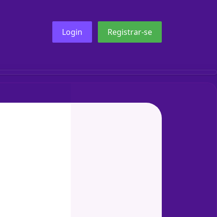
Login
Registrar-se