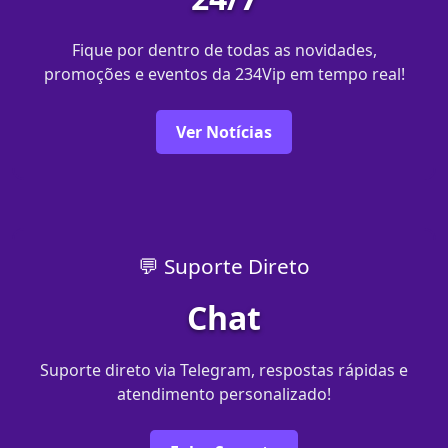
Fique por dentro de todas as novidades,
promoções e eventos da 234Vip em tempo real!
Ver Notícias
💬 Suporte Direto
Chat
Suporte direto via Telegram, respostas rápidas e
atendimento personalizado!