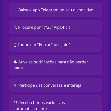
📱 Baixe o app Telegram no seu dispositivo
🔍 Procure por "@234VipOficial"
👆 Toque em "Entrar" ou "Join"
🔔 Ative as notificações para não perder
nada
💬 Participe das conversas e interaja
🎁 Receba bônus exclusivos
automaticamente