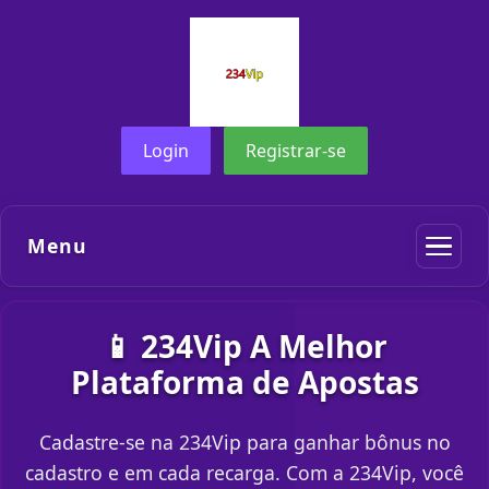
Login
Registrar-se
Menu
📱 234Vip A Melhor
Plataforma de Apostas
Cadastre-se na 234Vip para ganhar bônus no
cadastro e em cada recarga. Com a 234Vip, você