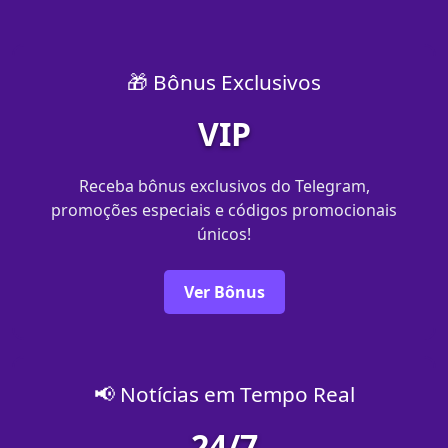
🎁 Bônus Exclusivos
VIP
Receba bônus exclusivos do Telegram,
promoções especiais e códigos promocionais
únicos!
Ver Bônus
📢 Notícias em Tempo Real
24/7