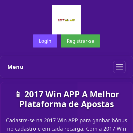
Login
Registrar-se
Menu
📱 2017 Win APP A Melhor
Plataforma de Apostas
Cadastre-se na 2017 Win APP para ganhar bônus
no cadastro e em cada recarga. Com a 2017 Win