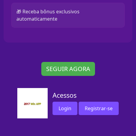
🎁 Receba bônus exclusivos
automaticamente
SEGUIR AGORA
Acessos
Login
Registrar-se