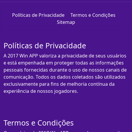
Políticas de Privacidade
Termos e Condições
Sitemap
Políticas de Privacidade
A 2017 Win APP valoriza a privacidade de seus usuários
e está empenhada em proteger todas as informações
pessoais fornecidas durante o uso de nossos canais de
comunicação. Todos os dados coletados são utilizados
exclusivamente para fins de melhoria contínua da
experiência de nossos jogadores.
Termos e Condições