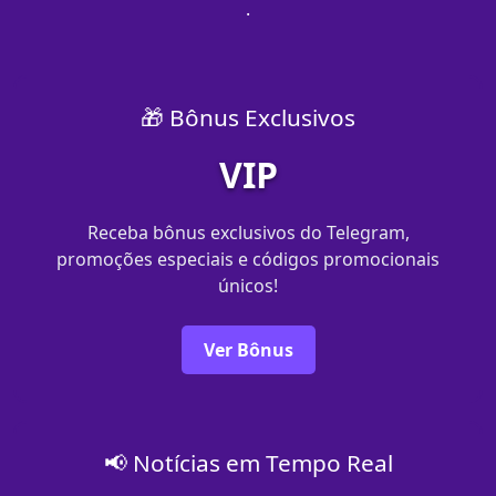
.
🎁 Bônus Exclusivos
VIP
Receba bônus exclusivos do Telegram,
promoções especiais e códigos promocionais
únicos!
Ver Bônus
📢 Notícias em Tempo Real