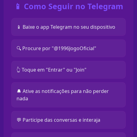
📱 Como Seguir no Telegram
📱 Baixe o app Telegram no seu dispositivo
🔍 Procure por "@1996JogoOficial"
👆 Toque em "Entrar" ou "Join"
🔔 Ative as notificações para não perder
nada
💬 Participe das conversas e interaja