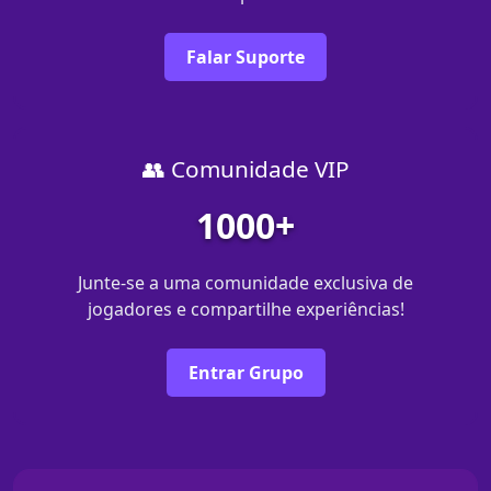
Falar Suporte
👥 Comunidade VIP
1000+
Junte-se a uma comunidade exclusiva de
jogadores e compartilhe experiências!
Entrar Grupo