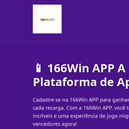
📱 166Win APP A
Plataforma de A
Cadastre-se na 166Win APP para ganha
cada recarga. Com a 166Win APP, você 
incríveis e uma experiência de jogo inig
vencedores agora!