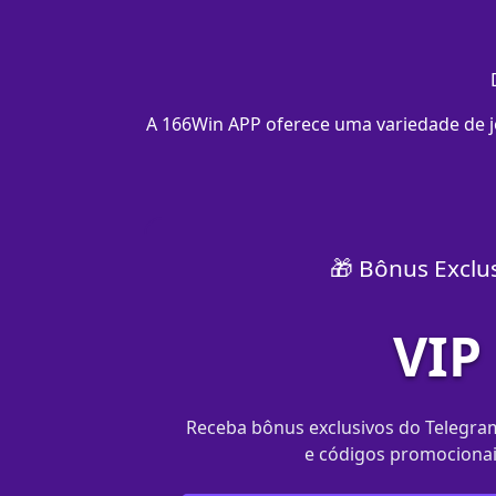
A 166Win APP oferece uma variedade de jo
🎁 Bônus Exclu
VIP
Receba bônus exclusivos do Telegra
e códigos promocionai