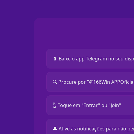
📱 Baixe o app Telegram no seu disp
🔍 Procure por "@166Win APPOficia
👆 Toque em "Entrar" ou "Join"
🔔 Ative as notificações para não p