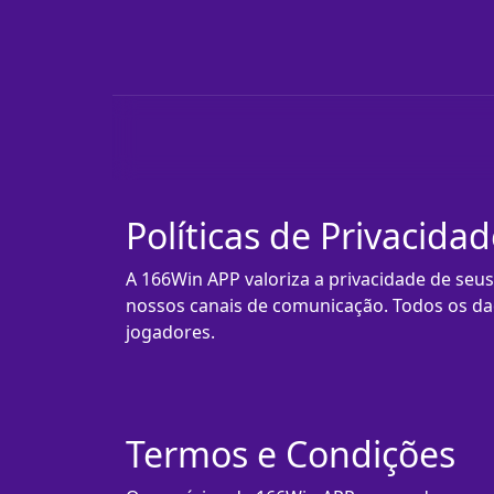
Políticas de Privacida
A 166Win APP valoriza a privacidade de seu
nossos canais de comunicação. Todos os dad
jogadores.
Termos e Condições