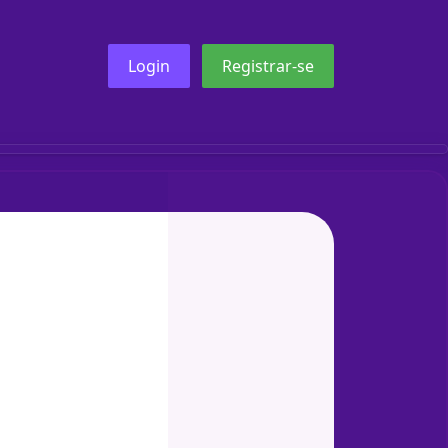
Login
Registrar-se