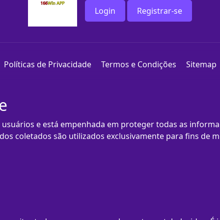
Login
Registrar-se
Políticas de Privacidade
Termos e Condições
Sitemap
de
s usuários e está empenhada em proteger todas as informa
os coletados são utilizados exclusivamente para fins de m