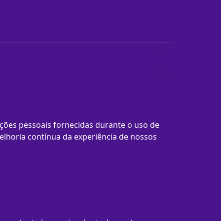
ções pessoais fornecidas durante o uso de
elhoria contínua da experiência de nossos