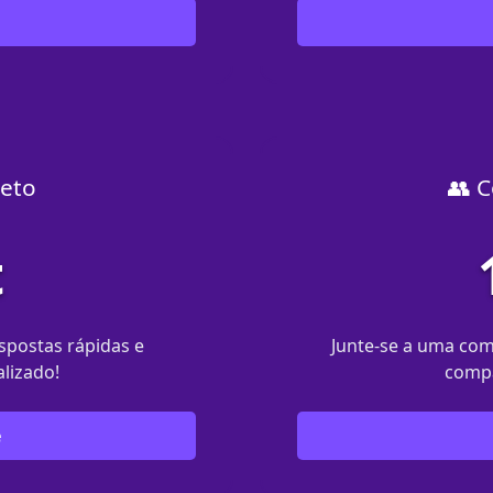
reto
👥 
t
espostas rápidas e
Junte-se a uma com
lizado!
compa
e