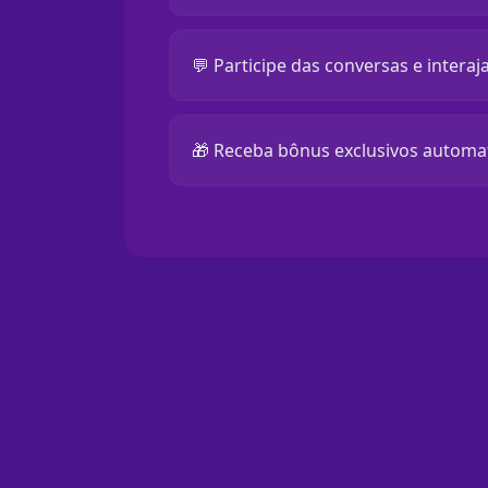
💬 Participe das conversas e interaj
🎁 Receba bônus exclusivos autom