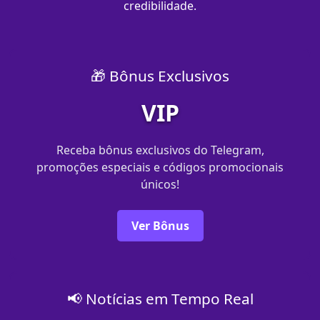
credibilidade.
🎁 Bônus Exclusivos
VIP
Receba bônus exclusivos do Telegram,
promoções especiais e códigos promocionais
únicos!
Ver Bônus
📢 Notícias em Tempo Real