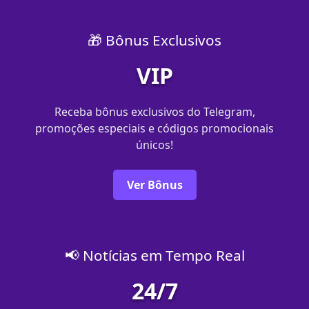
🎁 Bônus Exclusivos
VIP
Receba bônus exclusivos do Telegram,
promoções especiais e códigos promocionais
únicos!
Ver Bônus
📢 Notícias em Tempo Real
24/7