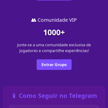
👥 Comunidade VIP
1000+
Junte-se a uma comunidade exclusiva de
jogadores e compartilhe experiências!
Entrar Grupo
📱 Como Seguir no Telegram