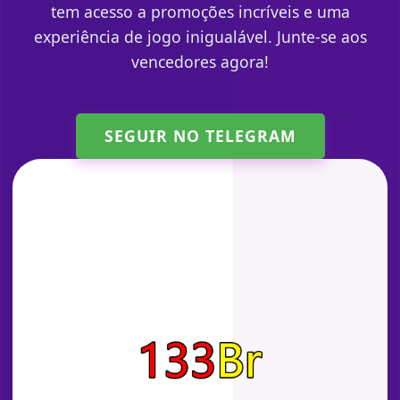
tem acesso a promoções incríveis e uma
experiência de jogo inigualável. Junte-se aos
vencedores agora!
SEGUIR NO TELEGRAM