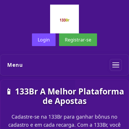
Login
Registrar-se
Menu
📱 133Br A Melhor Plataforma
de Apostas
Cadastre-se na 133Br para ganhar bônus no
cadastro e em cada recarga. Com a 133Br, você