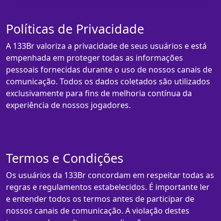
Políticas de Privacidade
A 133Br valoriza a privacidade de seus usuários e está
empenhada em proteger todas as informações
pessoais fornecidas durante o uso de nossos canais de
comunicação. Todos os dados coletados são utilizados
exclusivamente para fins de melhoria contínua da
experiência de nossos jogadores.
Termos e Condições
Os usuários da 133Br concordam em respeitar todas as
regras e regulamentos estabelecidos. É importante ler
e entender todos os termos antes de participar de
nossos canais de comunicação. A violação destes