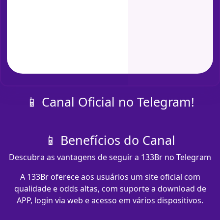
📱 Canal Oficial no Telegram!
📱 Benefícios do Canal
Descubra as vantagens de seguir a 133Br no Telegram
A 133Br oferece aos usuários um site oficial com
qualidade e odds altas, com suporte a download de
APP, login via web e acesso em vários dispositivos.