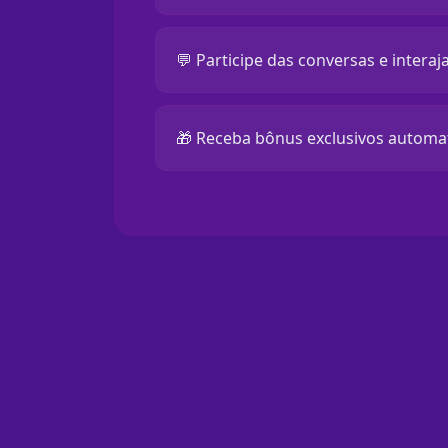
💬 Participe das conversas e interaj
🎁 Receba bônus exclusivos autom