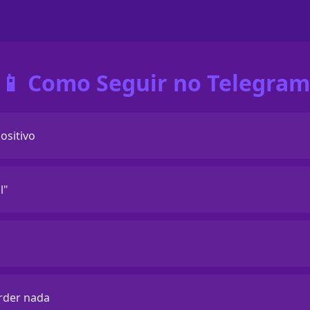
📱 Como Seguir no Telegram
ositivo
l"
erder nada