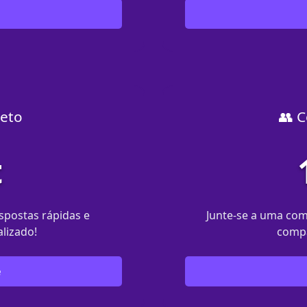
reto
👥 
t
espostas rápidas e
Junte-se a uma com
lizado!
compa
e