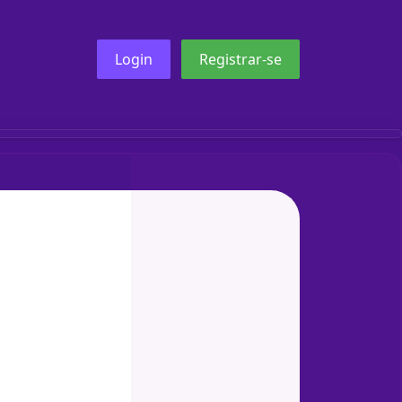
Login
Registrar-se