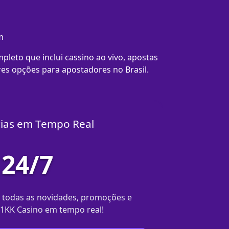
m
eto que inclui cassino ao vivo, apostas
res opções para apostadores no Brasil.
cias em Tempo Real
24/7
e todas as novidades, promoções e
11KK Casino em tempo real!