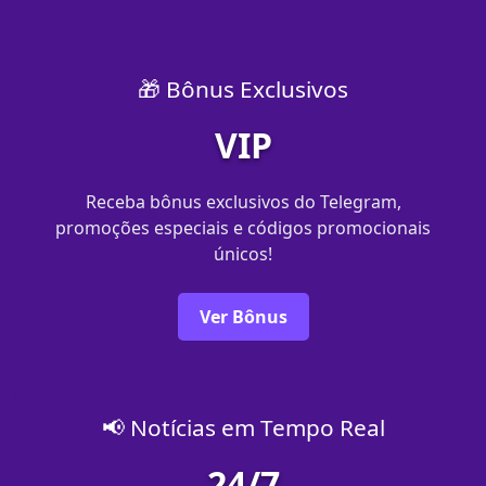
🎁 Bônus Exclusivos
VIP
Receba bônus exclusivos do Telegram,
promoções especiais e códigos promocionais
únicos!
Ver Bônus
📢 Notícias em Tempo Real
24/7