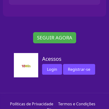
SEGUIR AGORA
Acessos
Login
Registrar-se
Políticas de Privacidade
Termos e Condições