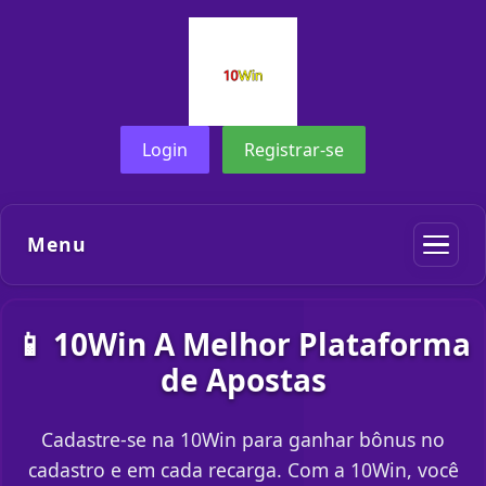
Login
Registrar-se
Menu
📱 10Win A Melhor Plataforma
de Apostas
Cadastre-se na 10Win para ganhar bônus no
cadastro e em cada recarga. Com a 10Win, você