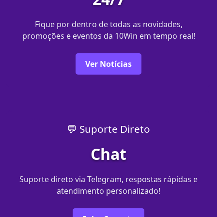
Fique por dentro de todas as novidades,
promoções e eventos da 10Win em tempo real!
Ver Notícias
💬 Suporte Direto
Chat
Suporte direto via Telegram, respostas rápidas e
atendimento personalizado!