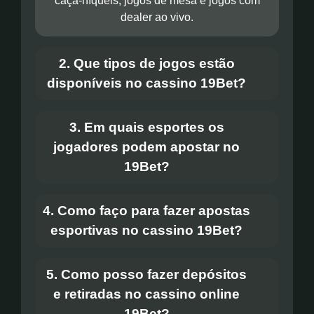
caça-níqueis, jogos de mesa e jogos com
dealer ao vivo.
2. Que tipos de jogos estão
disponíveis no cassino 19Bet?
3. Em quais esportes os
jogadores podem apostar no
19Bet?
4. Como faço para fazer apostas
esportivas no cassino 19Bet?
5. Como posso fazer depósitos
e retiradas no cassino online
19Bet?