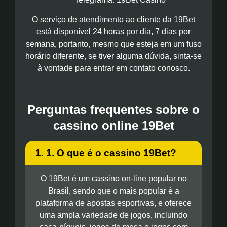
O serviço de atendimento ao cliente da 19Bet
está disponível 24 horas por dia, 7 dias por
semana, portanto, mesmo que esteja em um fuso
horário diferente, se tiver alguma dúvida, sinta-se
à vontade para entrar em contato conosco.
Perguntas frequentes sobre o
cassino online 19Bet
1. 1. O que é o cassino 19Bet?
O 19Bet é um cassino on-line popular no
Brasil, sendo que o mais popular é a
plataforma de apostas esportivas, e oferece
uma ampla variedade de jogos, incluindo