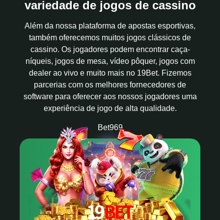
variedade de jogos de cassino
Além da nossa plataforma de apostas esportivas,
também oferecemos muitos jogos clássicos de
cassino. Os jogadores podem encontrar caça-
níqueis, jogos de mesa, vídeo pôquer, jogos com
dealer ao vivo e muito mais no 19Bet. Fizemos
parcerias com os melhores fornecedores de
software para oferecer aos nossos jogadores uma
experiência de jogo de alta qualidade.
Bet969