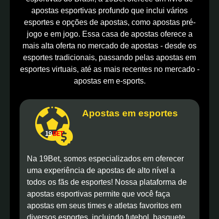
apostas esportivas profundo que inclui vários
esportes e opções de apostas, como apostas pré-
jogo e em jogo. Essa casa de apostas oferece a
mais alta oferta no mercado de apostas - desde os
esportes tradicionais, passando pelas apostas em
esportes virtuais, até as mais recentes no mercado -
apostas em e-sports.
Apostas em esportes
Na 19Bet, somos especializados em oferecer
uma experiência de apostas de alto nível a
todos os fãs de esportes! Nossa plataforma de
apostas esportivas permite que você faça
apostas em seus times e atletas favoritos em
diversos esportes, incluindo futebol, basquete,