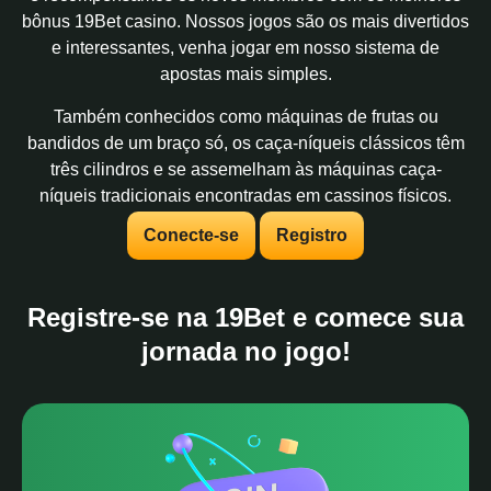
bônus 19Bet casino. Nossos jogos são os mais divertidos
e interessantes, venha jogar em nosso sistema de
apostas mais simples.
Também conhecidos como máquinas de frutas ou
bandidos de um braço só, os caça-níqueis clássicos têm
três cilindros e se assemelham às máquinas caça-
níqueis tradicionais encontradas em cassinos físicos.
Conecte-se
Registro
Registre-se na 19Bet e comece sua
jornada no jogo!