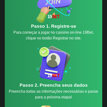
Passo 1. Registre-se
Para começar a jogar no cassino on-line 19Bet,
clique no botão Registrar no site.
Passo 2. Preencha seus dados
Preencha todas as informações necessárias e passe
para a próxima etapa!