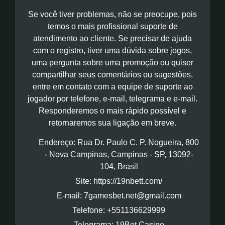
Se você tiver problemas, não se preocupe, pois
temos o mais profissional suporte de
atendimento ao cliente. Se precisar de ajuda
com o registro, tiver uma dúvida sobre jogos,
uma pergunta sobre uma promoção ou quiser
compartilhar seus comentários ou sugestões,
entre em contato com a equipe de suporte ao
jogador por telefone, e-mail, telegrama e e-mail.
Responderemos o mais rápido possível e
retornaremos sua ligação em breve.
Endereço: Rua Dr. Paulo C. P. Nogueira, 800
- Nova Campinas, Campinas - SP, 13092-
104, Brasil
Site: https://19nbett.com/
E-mail:
7gamesbet.net@gmail.com
Telefone: +551136629999
Telegrama: 19Bet Casino