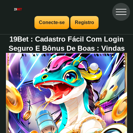
Conecte-se
Registro
19Bet : Cadastro Fácil Com Login
Seguro E Bônus De Boas : Vindas