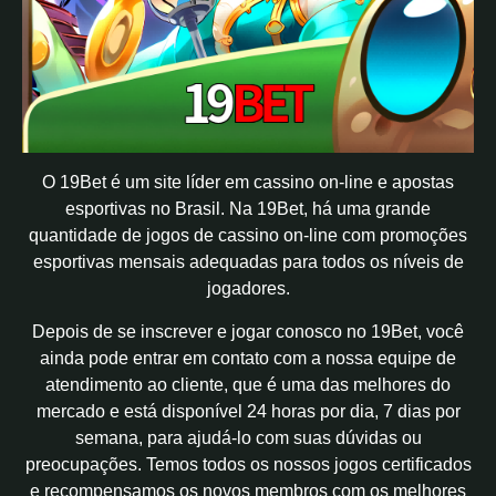
O 19Bet é um site líder em cassino on-line e apostas
esportivas no Brasil. Na 19Bet, há uma grande
quantidade de jogos de cassino on-line com promoções
esportivas mensais adequadas para todos os níveis de
jogadores.
Depois de se inscrever e jogar conosco no 19Bet, você
ainda pode entrar em contato com a nossa equipe de
atendimento ao cliente, que é uma das melhores do
mercado e está disponível 24 horas por dia, 7 dias por
semana, para ajudá-lo com suas dúvidas ou
preocupações. Temos todos os nossos jogos certificados
e recompensamos os novos membros com os melhores